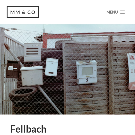
MM & CO
MENÜ
Fellbach